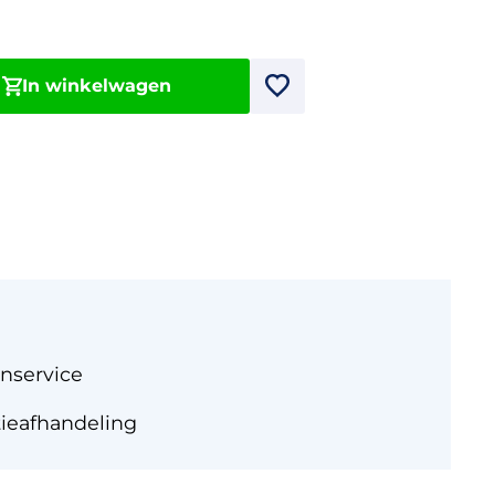
In winkelwagen
nservice
tieafhandeling