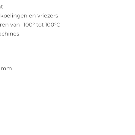
nt
 koelingen en vriezers
en van -100° tot 100°C
achines
00 mm