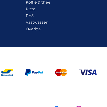
Koffie & thee
Pizza
RVS
Vaatwassen
Overige