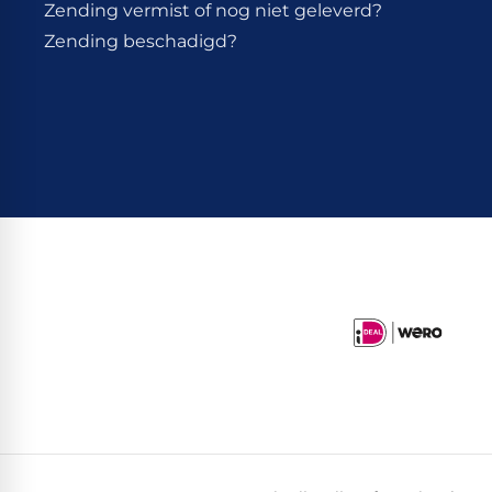
Zending vermist of nog niet geleverd?
Zending beschadigd?