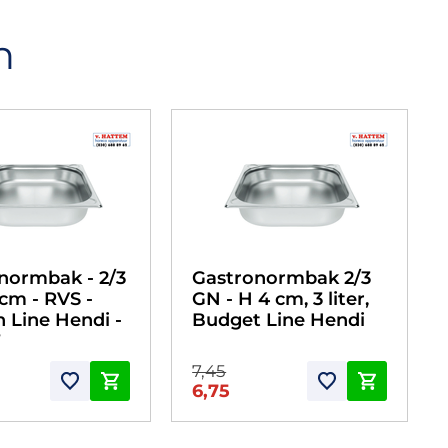
n
normbak - 2/3
Gastronormbak 2/3
 cm - RVS -
GN - H 4 cm, 3 liter,
n Line Hendi -
Budget Line Hendi
7
7,45
6,75