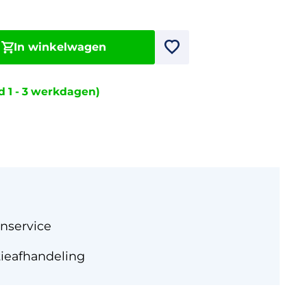
In winkelwagen
jd 1 - 3 werkdagen)
nservice
tieafhandeling