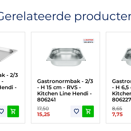
Gerelateerde producte
k - 2/3
 -
Gastronormbak - 2/3
Gastro
Hendi -
- H 15 cm - RVS -
- H 6,5
Kitchen Line Hendi -
Kitche
806241
80622
17,50
8,65
15,25
7,75