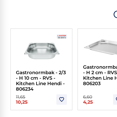
Gastronormba
Gastronormbak - 2/3
- H 2 cm - RVS
- H 10 cm - RVS -
Kitchen Line 
Kitchen Line Hendi -
806203
806234
11,65
6,60
10,25
4,25