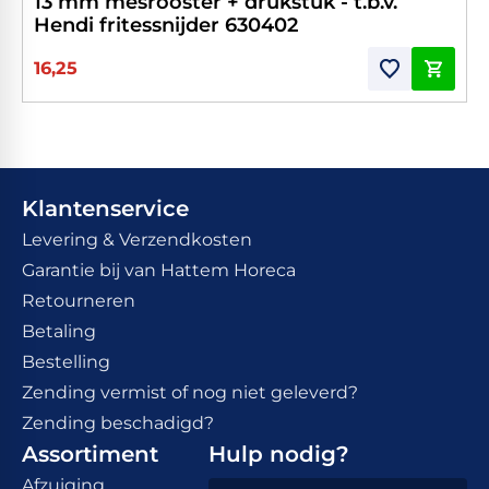
13 mm mesrooster + drukstuk - t.b.v.
Hendi fritessnijder 630402
16,25
Klantenservice
Levering & Verzendkosten
Garantie bij van Hattem Horeca
Retourneren
Betaling
Bestelling
Zending vermist of nog niet geleverd?
Zending beschadigd?
Assortiment
Hulp nodig?
Afzuiging