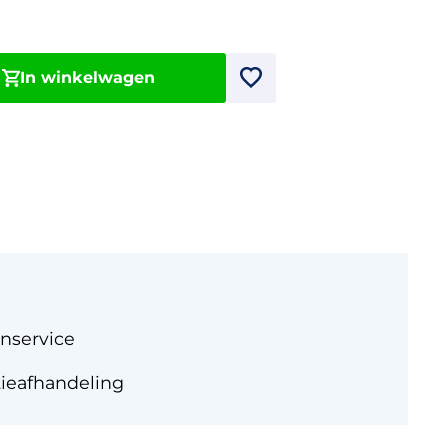
In winkelwagen
nservice
tieafhandeling