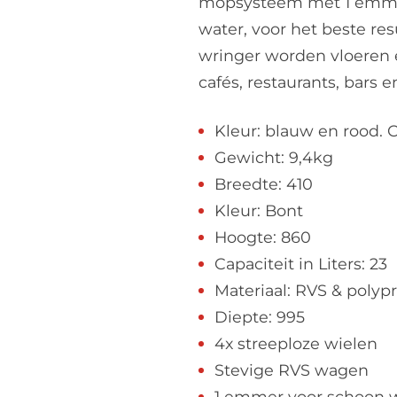
mopsysteem met 1 emmer
water, voor het beste re
wringer worden vloeren e
cafés, restaurants, bars e
Kleur: blauw en rood. C
Gewicht: 9,4kg
Breedte: 410
Kleur: Bont
Hoogte: 860
Capaciteit in Liters: 23
Materiaal: RVS & polyp
Diepte: 995
4x streeploze wielen
Stevige RVS wagen
1 emmer voor schoon w