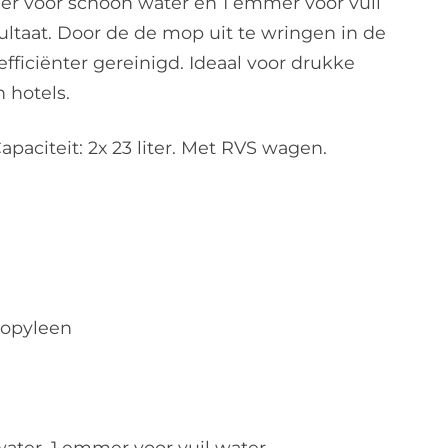
 voor schoon water en 1 emmer voor vuil
sultaat. Door de de mop uit te wringen in de
fficiënter gereinigd. Ideaal voor drukke
n hotels.
apaciteit: 2x 23 liter. Met RVS wagen.
ropyleen
ater, 1 emmer voor vuil water