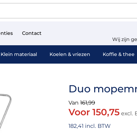
nties
Contact
Wij zijn g
Klein materiaal
Koelen & vriezen
Koffie & thee
Duo mopemm
Van
161,99
Voor 150,75
excl.
182,41 incl. BTW