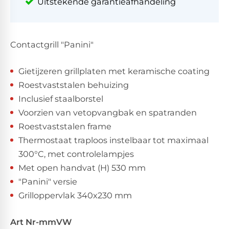
Uitstekende garantieafhandeling
Contactgrill "Panini"
Gietijzeren grillplaten met keramische coating
Roestvaststalen behuizing
Inclusief staalborstel
Voorzien van vetopvangbak en spatranden
Roestvaststalen frame
Thermostaat traploos instelbaar tot maximaal
300°C, met controlelampjes
Met open handvat (H) 530 mm
"Panini" versie
Grilloppervlak 340x230 mm
Art Nr
-
mm
V
W