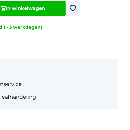
In winkelwagen
jd 1 - 3 werkdagen)
nservice
tieafhandeling