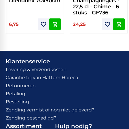
Diendoek 70x50cm
Champagneglas -
22,5 cl - Chime - 6
stuks - GF736
6,75
24,25
Klantenservice
Levering & Verzendkosten
Garantie bij van Hattem Horeca
Retourneren
Betaling
Bestelling
Zending vermist of nog niet geleverd?
Zending beschadigd?
Assortiment
Hulp nodig?