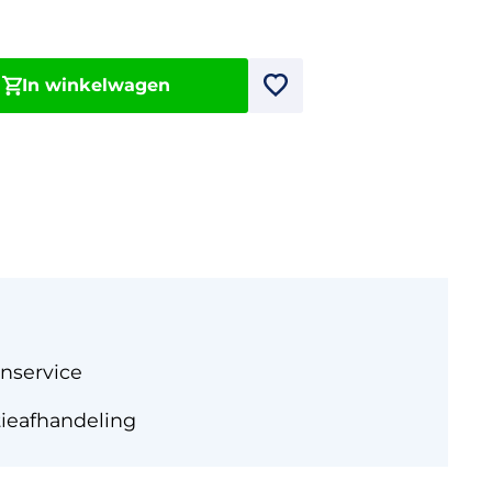
In winkelwagen
nservice
tieafhandeling