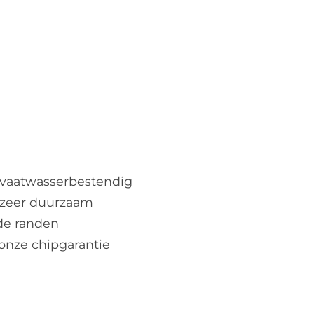
 vaatwasserbestendig
 zeer duurzaam
de randen
 onze chipgarantie