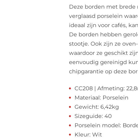
Deze borden met brede 
verglaasd porselein waard
ideaal zijn voor cafés, k
De borden hebben gerol
stootje. Ook zijn ze ove
waardoor ze geschikt zij
eenvoudig gereinigd kun
chipgarantie op deze bo
CC208 | Afmeting: 22,8
Materiaal: Porselein
Gewicht: 6,42kg
Sizeguide: 40
Porselein model: Bord
Kleur: Wit