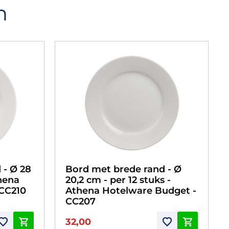
n
 - Ø 28
Bord met brede rand - Ø
thena
20,2 cm - per 12 stuks -
 CC210
Athena Hotelware Budget -
CC207
32,00